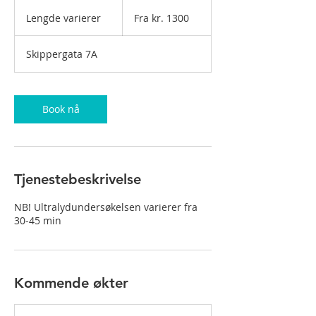
Fra
kr.
Lengde varierer
L
Fra kr. 1300
1300
e
n
Skippergata 7A
g
d
e
v
Book nå
a
r
i
e
r
Tjenestebeskrivelse
e
r
NB! Ultralydundersøkelsen varierer fra
30-45 min
Kommende økter