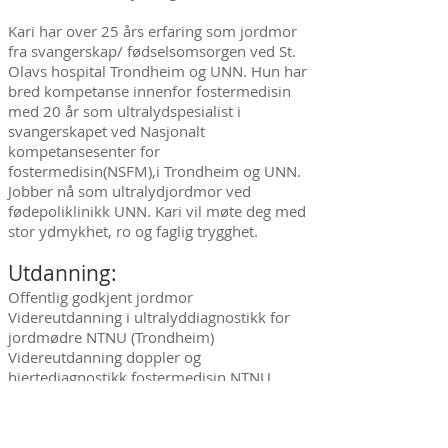
Kari har over 25 års erfaring som jordmor
fra svangerskap/ fødselsomsorgen ved St.
Olavs hospital Trondheim og UNN. Hun har
bred kompetanse innenfor fostermedisin
med 20 år som ultralydspesialist i
svangerskapet ved Nasjonalt
kompetansesenter for
fostermedisin(NSFM),i Trondheim og UNN.
Jobber nå som ultralydjordmor ved
fødepoliklinikk UNN. Kari vil møte deg med
stor ydmykhet, ro og faglig trygghet.
Utdanning:
Offentlig godkjent jordmor
Videreutdanning i ultralyddiagnostikk for
jordmødre NTNU (Trondheim)
Videreutdanning doppler og
hjertediagnostikk fostermedisin NTNU
(Trondheim)
FMF (Fetal Medicine Foundation) Certificate.
Godkjenning for tidlig ultralyd av foster